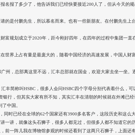
事报名报了多少了，他告诉我们已经快要接近
200人了，但从今天的
邀请的是付鹏先生，所以慕名而来。也有一些新朋友。在付鹏先生上
人财富规划成立于
2020年，距今刚好四年，在四年的过程中集团一
数在世界上占有量是最庞大的，随着中国经济的高速发展，中国人财
海和广州，总部离这里不远，汇丰总部就在国金，欢迎大家去坐一坐。
？汇丰简称叫HSBC，很多人会问HSBC四个字母分别代表着什么，
资银行，但其实大家有所不知，其实汇丰在清朝的时候就在外滩已经
到了中国。
间，同时已经在全球的62个国家还有3900多名客户，这段历史和这
家讲一讲，就像这头石狮子，很多人都见过，但很多人都不知道它的
里，前一阵儿我在博物馆参观的时候还看到了这两只石狮子，上面还