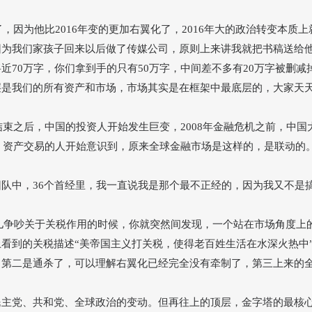
样了，因为他比2016年变的更加右翼化了，2016年大的政治转变本质
因为我们家孩子回来以后做了传媒公司，原则上来讲我就把书稿送给
70万字，你们拿到手的只有50万字，中间差不多有20万字被删减
层是我们的所有资产和市场，市场其实是在框架中最底层的，大家天
机结束之后，中国的投资人开始发生巨变，2008年金融危机之前，中
易、资产交易的人开始意识到，原来全球金融市场是这样的，是联动的
团队中，
36个首经里，我一直说我是那个最不正经的，因为我又不是
儿争吵关于关税作用的时候，你就突然间发现，一个站在市场角度上
上看到的关税描述
“
美帝国主义打关税，使得老百姓生活在水深火热中
，第二是通杀了，可以理解右翼化已经完全没有牵制了，第三上来的
民主党、共和党、全球政治的变动。但再往上的顶层，金字塔的最核