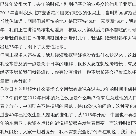
已经年龄很大了，去年的时候才刚刚把基金的业务交给他儿子亚历
2012年当时我从北京去香港约朋友们吃饭的饭局上，当时斯索罗
当然你知道，网民们最可怕的地方是巴菲特
“SB”
、索罗斯
“SB”
，我
年，我们正在讲福岛核电站泄漏，核废水污染以后海鲜不能吃的时候
之后我们跑到日本做完调研回来之后那几年，我陆陆续续跟很多人
出这
35年了，创下了历史性纪录。
但网上很多人还在说，我从经济数据里好像没看出什么状况来，这
我经常普及的一点是关于日本的理解，很多人总在想经济增长，有
经济不增长我们就很难过，你有没有想过一种不增长还会把蛋糕吃
是进行再分配？
你对日本的理解为什么要增长？用我的话说在过去
30年的时间里保
了？你们知道2012年日本的死亡数据是什么吗？你有注意过他的
着？放心，中国现在不是招聘的问题，是
HR
砍人的问题，这种变化
过去
40年已经发生翻天覆地的变化了，从2016年开始，中国也不再
年的东南亚，你资本运转的逻辑框架都在发生着巨变，而这种时刻
我只能说，大家一切看缘分，我不需要完全说
“
付总在胡说，我并不