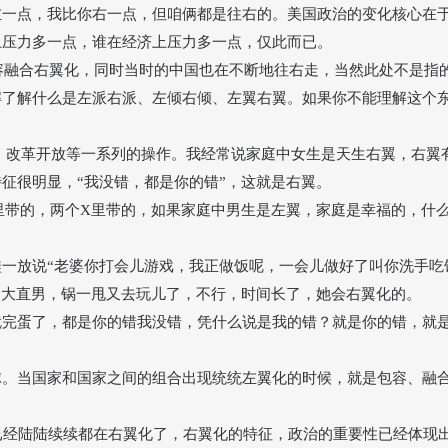
左一点，我比你右一点，但咱俩都是往右的。美国政治的变化核心在
上压力多一点，谁在经济上压力多一点，仅此而已。
包容融合右翼化，同时当时的中国也在不断地往右走，当然此处不是指
解了解什么是左派右派、左倾右倾、左翼右翼。如果你不能理解这个
、改革开放等一系列的操作。我经常说家庭中女生是天生右翼，右翼
特征很明显，
“
我没错，都是你的错
”
，这就是右翼。
里带的，两个
X
里带的，如果家庭中男生是左翼，家庭是幸福的，什
鞋一放说
“
老婆你打会儿游戏，我正做饭呢，一会儿做好了叫你洗手吃
个大直男，锅一甩又去玩儿了，不行，时间长了，她会右翼化的。
就完蛋了，都是你的错我没错，凭什么说是我的错？就是你的错，就
球。当国家和国家之间的组合出现统统左翼化的时候，就是包容、融
里已经陆陆续续都在右翼化了，右翼化的特征，政治的重要性已经体现