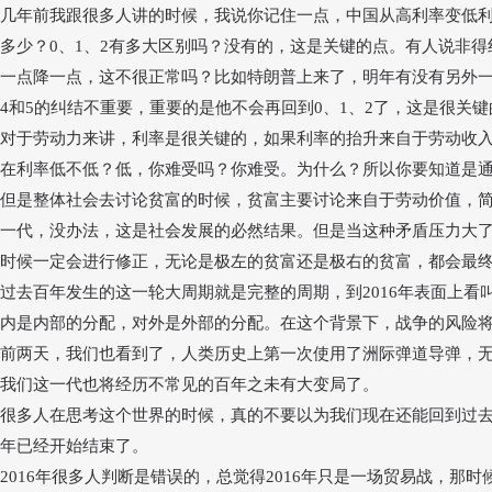
几年前我跟很多人讲的时候，我说你记住一点，中国从高利率变低
多少？0、1、2有多大区别吗？没有的，这是关键的点。有人说非
一点降一点，这不很正常吗？比如特朗普上来了，明年有没有另外一种意
4和5的纠结不重要，重要的是他不会再回到0、1、2了，这是很关键
对于劳动力来讲，利率是很关键的，如果利率的抬升来自于劳动收
在利率低不低？低，你难受吗？你难受。为什么？所以你要知道是
但是整体社会去讨论贫富的时候，贫富主要讨论来自于劳动价值，
一代，没办法，这是社会发展的必然结果。但是当这种矛盾压力大
时候一定会进行修正，无论是极左的贫富还是极右的贫富，都会最
过去百年发生的这一轮大周期就是完整的周期，到
2016年表面上
内是内部的分配，对外是外部的分配。在这个背景下，战争的风险
前两天，我们也看到了，人类历史上第一次使用了洲际弹道导弹，
我们这一代也将经历不常见的百年之未有大变局了。
很多人在思考这个世界的时候，真的不要以为我们现在还能回到过
年已经开始结束了。
2016年很多人判断是错误的，总觉得2016年只是一场贸易战，