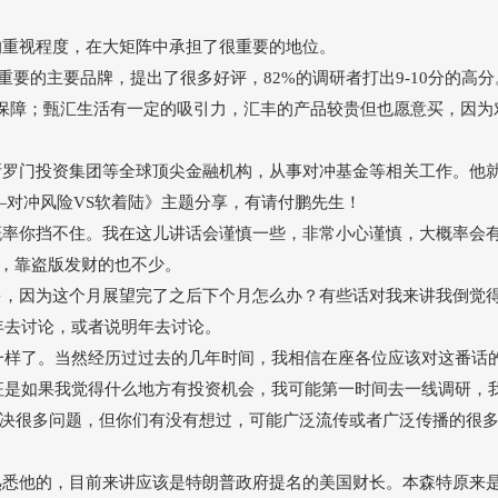
。
的重视程度，在大矩阵中承担了很重要的地位。
重要的主要品牌，提出了很多好评，82%的调研者打出9-10分的高分
保障；甄汇生活有一定的吸引力，汇丰的产品较贵但也愿意买，因为
所罗门投资集团等全球顶尖金融机构，从事对冲基金等相关工作。他
—
对冲风险
VS软着陆》主题分享，有请付鹏先生！
概率你挡不住。我在这儿讲话会谨慎一些，非常小心谨慎，大概率会
，靠盗版发财的也不少。
多，因为这个月展望完了之后下个月怎么办？有些话对我来讲我倒觉
年去讨论，或者说明年去讨论。
不一样了。当然经历过过去的几年时间，我相信在座各位应该对这番话
特征是如果我觉得什么地方有投资机会，我可能第一时间去一线调研，
决很多问题，但你们有没有想过，可能广泛流传或者广泛传播的很
熟悉他的，目前来讲应该是特朗普政府提名的美国财长。本森特原来