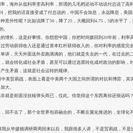
利率，海外从低利率变高利率，所谓的几毛档还动不动说付总说了高
得纠，把我的话直接变成了付总说的，中国不会加息，永远降息，美
外性呢？比如说降了50，降了25，大概回到4.75，5的水平了，
的。
入的增长，这是好事情。你想想中国，你把时间拨回到
20年前，利率
通过劳动获得收入还是通过资本杠杆获得收入的，你对利率的感觉完
简单讲，天天外面送外卖跑滴滴的，他们就是失去的一代，在过去的
了，就会转化成社会矛盾，甚至可以通过选票转化成对政治的影响，
终产生矛盾，这就是社会运转的规律。
看叫中美贸易战，表面上看是中美两个大国之间所谓的对抗和博弈，其
将加大。
无非就是前面没挂核弹头而已，仅此。你觉得这个东西离你还很远吗
去，回不去了，那个全世界包容融合的，不断左翼化推进的，全球化
那时候我从华盛顿调研两周回来以后，我跟很多人讲，不是贸易战，不