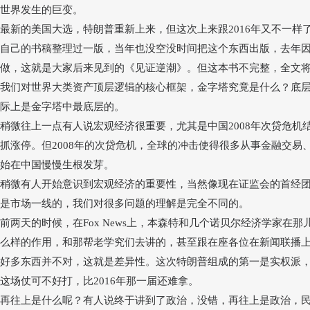
世界发生的巨变。
最新的美国大选，特朗普重新上来，但这次上来跟
2016年又不一
自己的书稿整理过一版，当年也没空没时间把这个东西出版，去年
做，这就是大家后来见到的《见证逆潮》。但这本书不完整，全文将近
我们对世界大类资产顶层逻辑的核心框架，金字塔究竟是什么？底
际上是金字塔中最底层的。
稍微往上一点有人说宏观经济很重要，尤其是中国
2008年次贷危
抓涨停。但
2008年的次贷危机，全球的冲击使得很多从事金融交
始在中国慢慢生根发芽。
稍微有人开始意识到宏观经济的重要性，当然像现在证监会的首经
是市场一线的，我们对很多问题的理解是完全不同的。
前两天的时候，在
Fox News
上，本森特和几个诺贝尔经济学家在那
么样的作用，和那帮老学究们去讲的，甚至跟在座各位在新闻联播
好多东西并不对，这就是差异性。这次特朗普组成的第一是实权派
这场仗可不好打，比
2016年那一届还难拿。
再往上是什么呢？有人说终于讲到了政治，没错，再往上是政治，