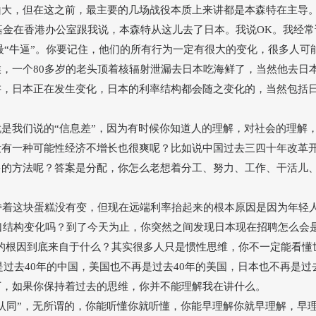
山大，但在这之前，最主要的几场战役本质上来讲都是本森特在主导
斯基金在香港办公室跟我说，本森特从这儿去了日本。我说
OK
。我经常
最
“
牛逼
”
。你要记住，他们的所有行为一定有很大的变化，很多人可
，一个80多岁的老头顶着核辐射泄漏去日本吃海鲜了，当然他去日
讲，日本正在发生变化，日本的利率结构都会随之变化的，当然包括
就是我们说的
“
信息差
”
，因为有时候你知道人的理解，对社会的理解
没有一种可能性经济不增长也很爽呢？比如说中国过去三四十年改革
多的方法呢？答案是分配，你怎么老想着分工、努力、工作、干活儿
持着这块蛋糕没有变，但现在远端利率抬起来的根本原因是因为年轻
人口结构变化吗？到了今天为止，你突然之间发现日本现在招聘怎么会
的根因到底来自于什么？其实很多人只是惯性思维，你不一定能看懂
是过去40年的中国，美国也不再是过去40年的美国，日本也不再是过
下，如果你保持着过去的思维，你并不能理解我在讲什么。
认同
”
，无所谓的，你能听懂你就听懂，你能早理解你就早理解，早