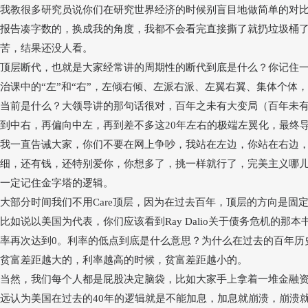
我教很多研究员说你们在研究世界经济的时候别盲目地做简单的对
报告凑字数的，换成我的角度，我都不会看完直接撕了就扔垃圾桶
苦，结果还没人看。
顶层断代，也就是大家经常讲的周期性的断代到底是什么？你记住
治课中的
“
左
”
和
“
右
”
，左倾右倾、左派右派、左翼右翼、集体个体，
当前是什么？大领导讲的那句话很对，百年之未有大变局（百年未
到中右，再偏向中左，再到差不多这20年左右的极端左翼化，最终
我一直告诫大家，你们不要在网上争吵，我站在左边，你站在右边
细，还有钱，还特别爱你，你想多了，挑一样就行了，完美主义哪
一定记住金字塔的逻辑。
大部分时间我们不用
Care
顶层，因为在过去百年，顶层的方向是固
比如说以美国为代表，你们应该看到
Ray Dalio
关于债务危机的那本
率再次达到0。利率的低点到底是什么意思？为什么在过去的百年历
贫富差距越大的，利率越高的时候，贫富差距越小的。
当然，我们每个人都是屁股决定脑袋，比如大家手上拿着一堆金融
远认为美国在过去的
40年的逻辑就是不能加息，加息就崩溃，崩溃