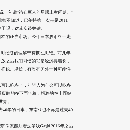
。
说一句话
“
站在巨人的肩膀上看问题。
”
能都不知道，巴菲特第一次去是
2011
本干吗，这其实很关键。
日本的证券市场。今年日本股市终于走
，对经济的理解带有惯性思维。前几年
开放之后我们习惯的就是经济要增长，
、挣钱、增长，有没有另外一种可能性
人可以吃多了，年轻人为什么可以吃多
是应聘的在下面坐着，招聘的在上面站
世界。
去40年的日本，东南亚也不再是过去40
理解你就能顺着这条线
Get
到
2016年之后