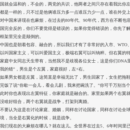
国就会温和的，不会的，两党的共识，他两者之间只存在着我比你
都是一样的，只不过是他俩谁压力多一点谁压力少一点，谁在外交
对中国来讲现在也麻烦，在过去的
80年代、90年代，西方在不断
国完全反的，你们不要觉得是错误的，如果你觉得错误的，你先了
框架里完全是颠倒的。
中国也是朝着包容、融合的，所以我们才有了非常好的入市、
WTO
以叫国家主义，可以叫爱国主义，极端右翼可以叫纳粹。但右翼的
家庭中女同志天生带有，当然我不是歧视各位女士，这是你们
DNA
我的错
”
，男生是个左翼，家庭很好，左
+右。
如果男女都是左翼，这简直是幸福无比了，男生回家了，女生把拖
完饭了说
“
你歇一会儿，看会儿剧，我来把碗洗了。
”
你可千万别当
此时你也表现出左翼特征，你家庭就是融合的。家里如果两个右翼
没啥好组合，两个右翼就是战争，打架到离婚。
不要认为这是在讨论家庭、婚姻，同样在讨论国家，同样在讨论全
境，当全是右翼化的时候，就是战争。
我们现在的大麻烦在哪儿？就在这儿。全世界在过去
5、6年时间