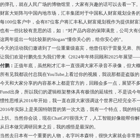
的弹孔，就在人民广场的博物馆里，大家有兴趣的话可以去看一下
财富大矩阵与中国内地市场，汇丰集团对于中国私人财富规划业务
每
100位客户中，会有87位客户将汇丰私人财富规划视作为提供财富
也有一些比较有意思的话，如：
“
对产品内容的保障满意，公司大有
这两年提出一句比较新的
Slogan“
懂你关心的，给你安心的
”
。
今天的活动我们邀请到了一位重量级嘉宾，他曾任职于雷曼兄弟、
让我们欢迎付鹏先生为我们带来《
2024年年终回顾和2025年展望
—
付鹏：
正值年底，虽然刚才汇丰一直强调大家不录音不录像，但大
所有见我都说付总我在
YouTube
上看过你的视频，我说那都是盗版的
今天和大家分享的内容基本上都是官方的，回顾会多一点，展望不
Fund
出身，所以我们的逻辑框架整体具有极强的延续性，不是说今
惯性思维从
2016年开始，我一直在跟大家强调这个世界已经完全
2016年实际上是美国特朗普的第一次大选，我有一个特点，我的
上扒。当然你会说，现在
ChatGPT
很强大了，人工智能好像能帮你解
从日本做完调研回来之后，我的感悟是最深的。
当然去日本有一个重要的人物，名字叫本森特，很快大家就会非常