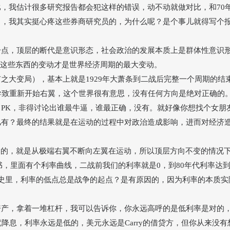
比，我估计很多研究报告都会犯这样的错误，动不动就做对比，和
7
了，我其实挺心疼这些券商研究员的，为什么呢？是个事儿就得写个
一点，顶层的断代是意识形态，社会政治的发展本质上是群体性意识
这些东西的变动才是世界经济周期的最大变动。
有之大变局），基本上就是
1929年大萧条到二战后完整一个周期的
导致重新开始右翼，这个世界很有意思，没有任何方向是绝对正确的
，
PK
，非得讨论出谁最牛逼，谁最正确，没有。就好像你想找个女朋
儿有？最终的结果就是在运动的过程中对政治造成影响，进而对经济
定的，就是从极端右翼不断向左翼在运动，所以顶层方向不变的情况
书，里面有个利率曲线，二战前我们的利率就是
0，到80年代利率达
史里，利率的低点总是战争的起点？是有原因的，因为利率的本质实
资产，拿着一堆杠杆，我可以告诉你，你永远高呼的是低利率是对的
就降息，利率永远是低的，美元永远是
Carry
的借贷方，但你从来没有