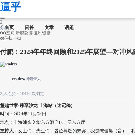
逼乎
2
首页
问答
文章
话题
分享
QQ空间
新浪微博
复制链接
微信扫一扫
付鹏：2024年年终回顾和2025年展望—对冲风
readrss
吟游诗人
2
人点赞 · 10496 次浏览
玺越世家
·臻享沙龙 上海站
（速记稿）
时间：
2024年11月24日
地点：上海浦东文华东方酒店
LG1层东方厅
主持人：
女士们，先生们，各位尊敬的来宾，我是陈佳昊（音），