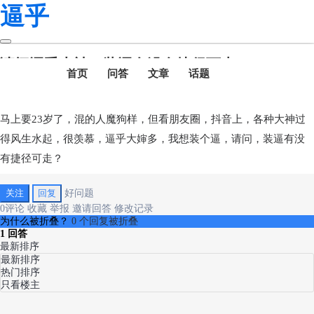
逼乎
请问逼乎大神，装逼有没有捷径可走？
首页
问答
文章
话题
登录
马上要23岁了，混的人魔狗样，但看朋友圈，抖音上，各种大神过
装逼有没
得风生水起，很羡慕，逼乎大婶多，我想装个逼，请问，
有捷径可走？
关注
回复
好问题
0
评论
收藏
举报
邀请回答
修改记录
为什么被折叠？
0 个回复被折叠
1
回答
最新排序
最新排序
热门排序
只看楼主