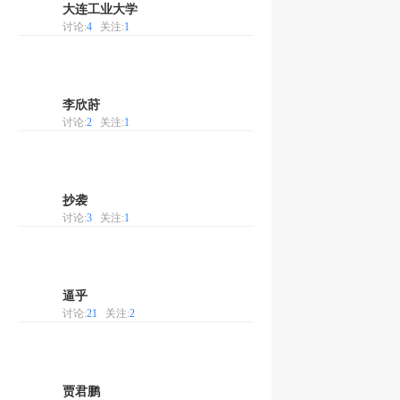
大连工业大学
讨论:
4
关注:
1
李欣莳
讨论:
2
关注:
1
抄袭
讨论:
3
关注:
1
逼乎
讨论:
21
关注:
2
贾君鹏