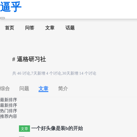
逼乎
首页
问答
文章
话题
# 逼格研习社
共 46 讨论,7天新增 4 个讨论,30天新增 14 个讨论
综合
问题
文章
简介
最新排序
最新排序
热门排序
推荐内容
一个好头像是装b的开始
文章