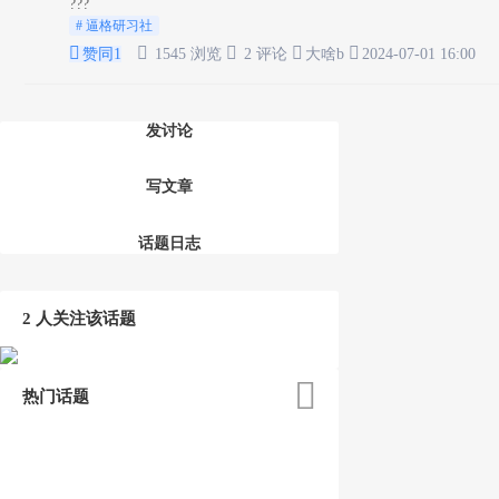
???
# 逼格研习社





赞同
1
1545 浏览
2 评论
大啥b
2024-07-01 16:00
发讨论
写文章
话题日志
2 人关注该话题

热门话题