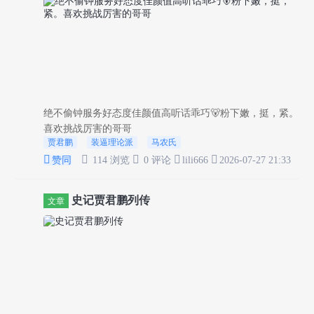
绝不偷钟服务好态度佳颜值高听话乖巧🐻粉下嫩，挺，紧。
喜欢挑战厉害的哥哥
贾君鹏
装逼理论派
马农氏





赞同
114 浏览
0 评论
lili666
2026-07-27 21:33
史记贾君鹏列传
文章