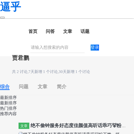
逼乎
首页
问答
文章
话题
登录
贾君鹏
共 2 讨论,7天新增 1 个讨论,30天新增 1 个讨论
综合
问题
文章
简介
最新排序
最新排序
热门排序
推荐内容
绝不偷钟服务好态度佳颜值高听话乖巧🐻粉下嫩，挺，紧。喜欢挑战厉害的哥哥
文章