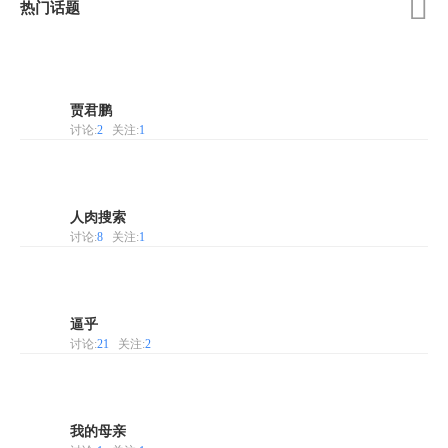

热门话题
贾君鹏
讨论:
2
关注:
1
人肉搜索
讨论:
8
关注:
1
逼乎
讨论:
21
关注:
2
我的母亲