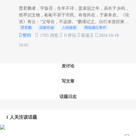
贾君鹏者，字饭否，生年不详，盖束冠之年，虽长于乡间，
然早识文物，彬彬不异于市民。有母尚在，于家务农。《论
语》有云：”父母在，不远游。“鹏谨记之。出行未曾距家十
贾君鹏
回家吃饭
人肉搜索
网络爆红事件
里之遥，常于门前田间游荡。鹏体弱，家虽贫，其母亦未尝





少济之粮草。嗟乎，母子同食，但...
赞同
1705 浏览
0 评论
装逼王
2024-10-18
16:01
发讨论
写文章
话题日志
1 人关注该话题