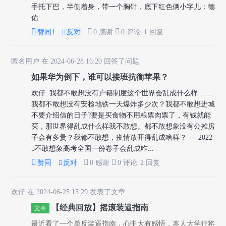
手托下巴，半侧着身，带一个胸针，底下红色俩小字儿：德
佑



赞同
1
反对
0 感谢
0 评论
1 回复

匿名用户
在 2024-06-28 16:20 回答了问题
如果华为倒下，谁可以接班抗衡苹果？
欢仔
:
我都不敢想没有户籍制度这个世界会乱成什么样……
我都不敢想没有安检地铁一天爆炸多少次？我都不敢想进城
不要介绍信的日子?要是买食物不用粮票肉票了，有钱就能
买，那世界得乱成什么样我不敢想。都不敢想象没有公摊房
子会有多贵？我都不敢想，疫情放开得乱成啥样？ --- 2022-
5不敢想象高考全国一份卷子会乱成咋...



赞同
反对
0 感谢
0 评论
2 回复

欢仔
在 2024-06-25 15:29 发表了文章
【经典回放】摇滚装逼指南
文章
最近看了一个单反装逼指南，心中大有感悟，本人大学行将