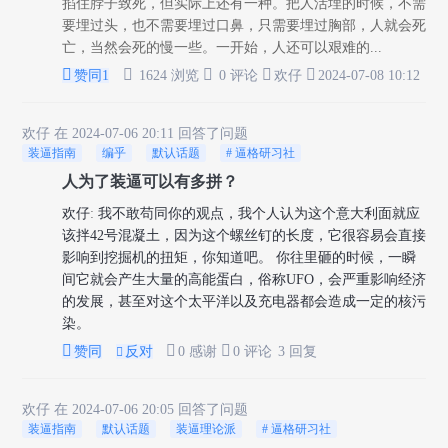
掐住脖子致死，但实际上还有一种。把人活埋的时候，不需
要埋过头，也不需要埋过口鼻，只需要埋过胸部，人就会死
亡，当然会死的慢一些。一开始，人还可以艰难的...





赞同
1
1624 浏览
0 评论
欢仔
2024-07-08 10:12
欢仔
在 2024-07-06 20:11 回答了问题
装逼指南
编乎
默认话题
# 逼格研习社
人为了装逼可以有多拼？
欢仔
:
我不敢苟同你的观点，我个人认为这个意大利面就应
该拌42号混凝土，因为这个螺丝钉的长度，它很容易会直接
影响到挖掘机的扭矩，你知道吧。 你往里砸的时候，一瞬
间它就会产生大量的高能蛋白，俗称UFO，会严重影响经济
的发展，甚至对这个太平洋以及充电器都会造成一定的核污
染。



赞同
反对
0 感谢
0 评论
3 回复

欢仔
在 2024-07-06 20:05 回答了问题
装逼指南
默认话题
装逼理论派
# 逼格研习社