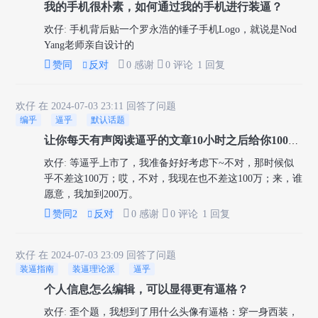
我的手机很朴素，如何通过我的手机进行装逼？
欢仔
:
手机背后贴一个罗永浩的锤子手机Logo，就说是Nod
Yang老师亲自设计的



赞同
反对
0 感谢
0 评论
1 回复

欢仔
在 2024-07-03 23:11 回答了问题
编乎
逼乎
默认话题
让你每天有声阅读逼乎的文章10小时之后给你100万人民币，你愿意吗？
欢仔
:
等逼乎上市了，我准备好好考虑下~不对，那时候似
乎不差这100万；哎，不对，我现在也不差这100万；来，谁
愿意，我加到200万。



赞同
2
反对
0 感谢
0 评论
1 回复

欢仔
在 2024-07-03 23:09 回答了问题
装逼指南
装逼理论派
逼乎
个人信息怎么编辑，可以显得更有逼格？
欢仔
:
歪个题，我想到了用什么头像有逼格：穿一身西装，