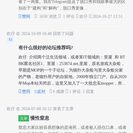
看了一两集。我在Telegram提及了脱口秀和我叙事最大的区
别在于“建构”和“解构”，脱口秀更像...





赞同
1650 浏览
1 评论
欢仔
2024-10-27 12:51
欢仔
在 2024-10-09 10:48 回答了问题
AI
有什么很好的论坛推荐吗?
欢仔
:
介绍两个泛生活领域，或者算IT领域的：里屋 和 BT
BK匿名社区1、里屋：253874.net,里屋，原名游戏大杂烩，
早期是MOP的一个子论坛，为猫扑大杂烩与里大杂烩分家
的产物，老猫扑用户的自留地。2000年独立门户。自从2020
年Mop本站关闭后，这里又加入了一大批忠实mopper，所...



赞同
反对
0 感谢
1 评论
2 回复

欢仔
在 2024-07-08 10:12 发表了文章
慢性窒息
文章
窒息大家比较容易想像的是淹死，或者被人捂住口鼻，或者