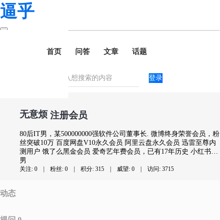
逼乎
首页
问答
文章
话题
登录
无意烦
注册会员
80后IT男，某500000000强软件公司董事长. 微博终身荣誉会员，粉
丝突破10万 百度网盘V10永久会员 阿里云盘永久会员 迅雷至尊内
测用户 饿了么黑金会员 爱奇艺年费会员，已有17年历史 小红书高
质量作者称号兼VIP 抖音直播热榜Top500. 淘宝十大买家之首，开
男
销金额高达7亿！ 连续10年蝉联“优秀个人钢琴演奏会”称号 逼乎新
关注: 0
|
粉丝: 0
|
积分: 315
|
威望: 0
|
访问: 3715
生代注册会员
动态
提问 0