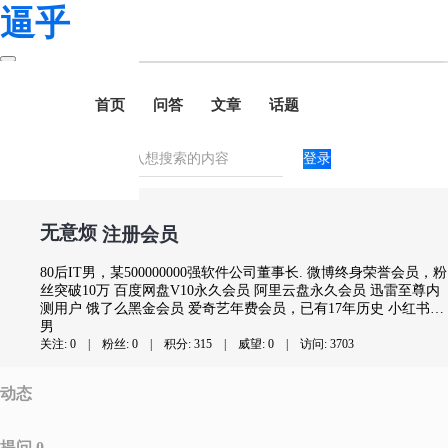
逼乎
首页
问答
文章
话题
登录
无意烦
注册会员
80后IT男，某500000000强软件公司董事长. 微博终身荣誉会员，粉
丝突破10万 百度网盘V10永久会员 阿里云盘永久会员 迅雷至尊内
测用户 饿了么黑金会员 爱奇艺年费会员，已有17年历史 小红书高
质量作者称号兼VIP 抖音直播热榜Top500. 淘宝十大买家之首，开
男
销金额高达7亿！ 连续10年蝉联“优秀个人钢琴演奏会”称号 逼乎新
关注: 0
|
粉丝: 0
|
积分: 315
|
威望: 0
|
访问: 3703
生代注册会员
动态
提问 0