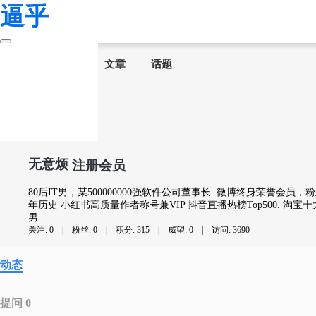
逼乎
首页
问答
文章
话题
无意烦
注册会员
80后IT男，某500000000强软件公司董事长. 微博终身荣誉会
年历史 小红书高质量作者称号兼VIP 抖音直播热榜Top500. 
男
关注: 0
|
粉丝: 0
|
积分: 315
|
威望: 0
|
访问: 3690
动态
提问 0