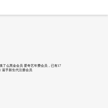
户 饿了么黑金会员 爱奇艺年费会员，已有17
称号 逼乎新生代注册会员