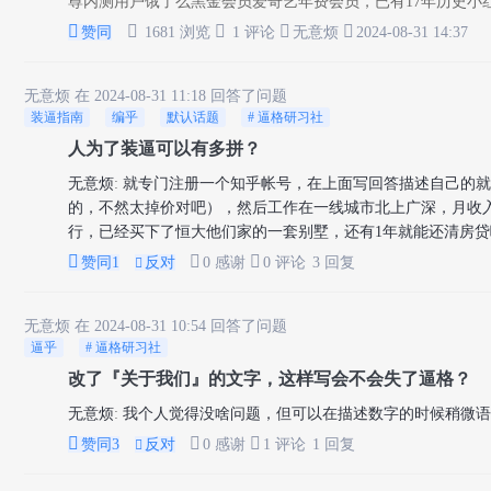
尊内测用户饿了么黑金会员爱奇艺年费会员，已有17年历史小红





赞同
1681 浏览
1 评论
无意烦
2024-08-31 14:37
无意烦
在 2024-08-31 11:18 回答了问题
装逼指南
编乎
默认话题
# 逼格研习社
人为了装逼可以有多拼？
无意烦
:
就专门注册一个知乎帐号，在上面写回答描述自己的就业
的，不然太掉价对吧），然后工作在一线城市北上广深，月收入
行，已经买下了恒大他们家的一套别墅，还有1年就能还清房贷啦



赞同
1
反对
0 感谢
0 评论
3 回复

无意烦
在 2024-08-31 10:54 回答了问题
逼乎
# 逼格研习社
改了『关于我们』的文字，这样写会不会失了逼格？
无意烦
:
我个人觉得没啥问题，但可以在描述数字的时候稍微语



赞同
3
反对
0 感谢
1 评论
1 回复
